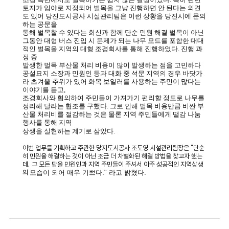
토지가 임야로 지정되어 벌목을 그냥 진행하면 안 된다는 의견
도 있어 당진도시공사 시설관리팀은 이런 상황을 당진시에 문의
하는 공문을
통해 벌목할 수 있다는 회신과 함께 단순 민원 해결 벌목이 아닌
그동안 대형 버스 진입 시 문제가 되는 나무 모드를 포함한 대대
적인 벌목을 지역의 대형 조경회사를 통해 진행하였다. 진행 과
정 중
발생한 벌목 부산물 처리 비용이 많이 발생하는 점을 고민하다
공설묘지 소장과 민원인 등과 대화 중 석문 지역의 경우 바닷가
라 초겨울 추위가 있어 화목 보일러를 사용하는 주민이 많다는
이야기를 듣고,
조경회사와 협의하여 주민들이 가져가기 편리할 정도로 나무를
정리해 달라는 협조를 구했다. 그로 인해 벌목 비용만큼 비싼 부
산물 처리비를 절감하는 것은 물론 지역 주민들에게 땔감 나눔
행사를 통해 지역
상생을 실현하는 계기로 삼았다.
이번 업무를 기획하고 주관한 당지도시공사 조도영 시설관리팀장은 "단순
히 민원을 해결하는 것이 아닌 조금 더 차별화된 해결 방법을 찾고자 했는
데, 그 모든 답을 민원인과 지역 주민들이 주셔서 아주 성공적인 지역상생
의
모습이 되어 매우 기쁘다." 라고 밝혔다.