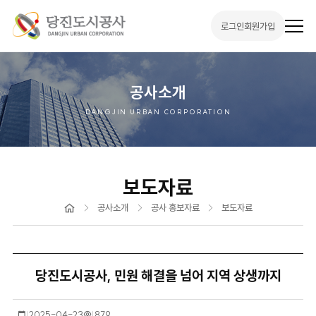
로그인
회원가입
전
체
메
뉴
열
기
공사소개
DANGJIN URBAN CORPORATION
보도자료
홈
공사소개
공사 홍보자료
보도자료
당진도시공사, 민원 해결을 넘어 지역 상생까지
작
2025-04-23
조
879