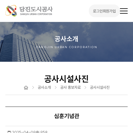
로그인
회원가입
전
체
메
뉴
열
기
공사소개
DANGJIN URBAN CORPORATION
공사시설사진
홈
공사소개
공사 홍보자료
공사시설사진
심훈기념관
작
2025-04-09
조
958