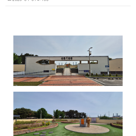
성
회
일
수