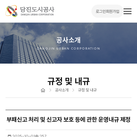
로그인
회원가입
전
체
메
뉴
열
기
공사소개
DANGJIN URBAN CORPORATION
규정 및 내규
홈
공사소개
규정 및 내규
부패신고 처리 및 신고자 보호 등에 관한 운영내규 제정
작
2025-10-01
조
257