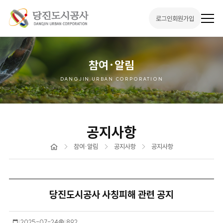
로그인
회원가입
전
체
메
뉴
열
기
참여·알림
DANGJIN URBAN CORPORATION
공지사항
홈
참여·알림
공지사항
공지사항
당진도시공사 사칭피해 관련 공지
작
2025-07-24
조
892