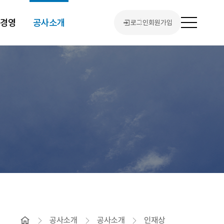
린경영
공사소개
로그인
회원가입
전
체
메
뉴
열
기
홈
공사소개
공사소개
인재상