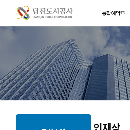
주
메
통합예약
뉴
인재상