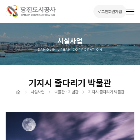
로그인
회원가입
전
체
메
뉴
열
기
시설사업
DANGJIN URBAN CORPORATION
기지시 줄다리기 박물관
홈
시설사업
박물관 · 기념관
기지시 줄다리기 박물관